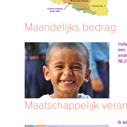
Maandelijks bedrag
Indi
een 
inst
NL2
Maatschappelijk vera
Ik w