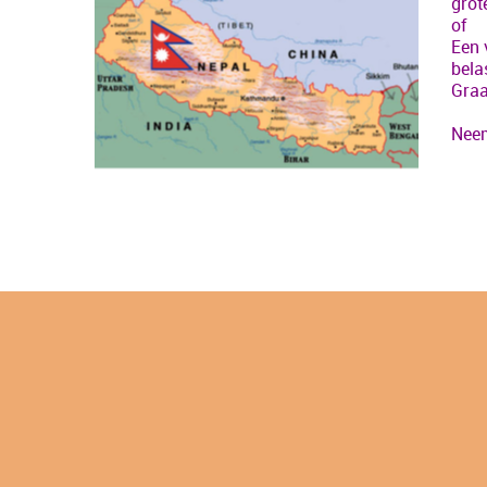
grot
of
Een 
bela
Graa
Neem