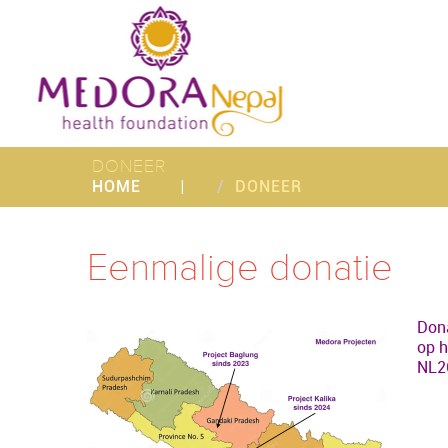
DONEER
HOME
DONEER
Eenmalige donatie
Dona
op h
NL2